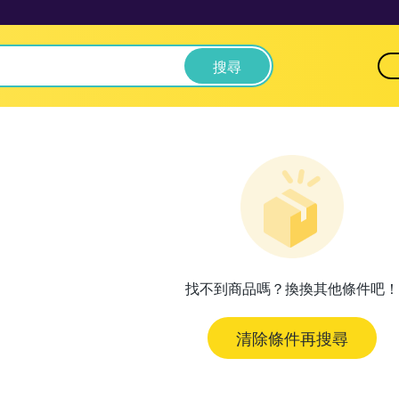
搜尋
找不到商品嗎？換換其他條件吧！
清除條件再搜尋