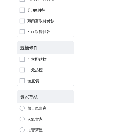
分期0利率
萊爾富取貨付款
7-11取貨付款
競標條件
可立即結標
一元起標
無底價
賣家等級
超人氣賣家
人氣賣家
拍賣新星