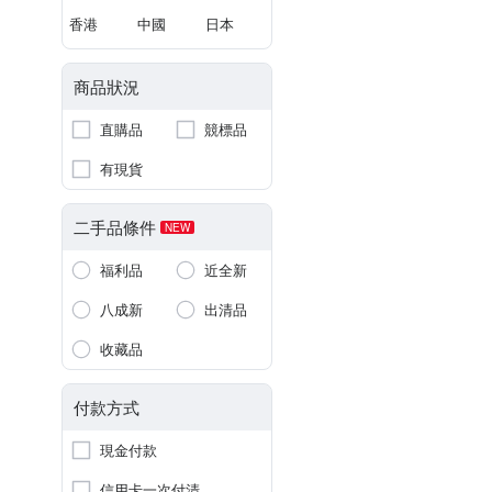
香港
中國
日本
商品狀況
直購品
競標品
有現貨
二手品條件
NEW
福利品
近全新
八成新
出清品
收藏品
付款方式
現金付款
信用卡一次付清