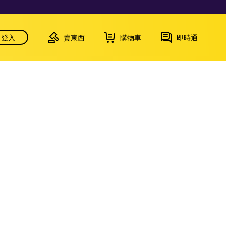
登入
賣東西
購物車
即時通