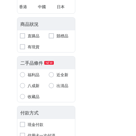
香港
中國
日本
商品狀況
直購品
競標品
有現貨
二手品條件
NEW
福利品
近全新
八成新
出清品
收藏品
付款方式
現金付款
信用卡一次付清