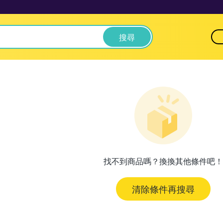
搜尋
找不到商品嗎？換換其他條件吧！
清除條件再搜尋