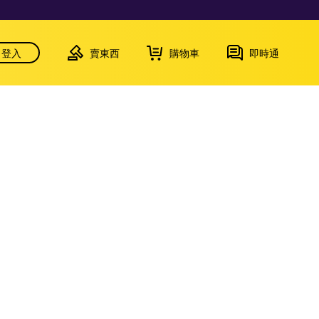
登入
賣東西
購物車
即時通