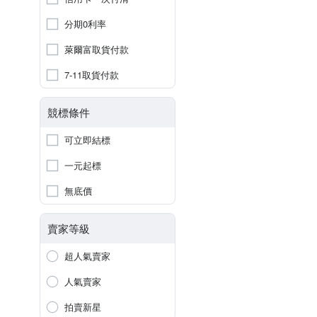
分期0利率
萊爾富取貨付款
7-11取貨付款
競標條件
可立即結標
一元起標
無底價
賣家等級
超人氣賣家
人氣賣家
拍賣新星