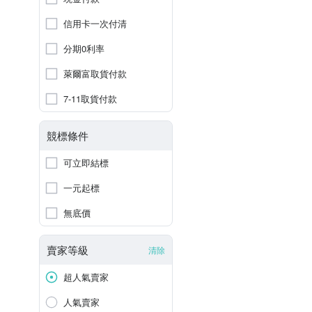
信用卡一次付清
分期0利率
萊爾富取貨付款
7-11取貨付款
競標條件
可立即結標
一元起標
無底價
賣家等級
清除
超人氣賣家
人氣賣家