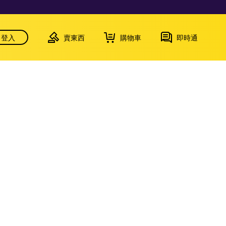
登入
賣東西
購物車
即時通