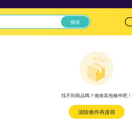
搜尋
找不到商品嗎？換換其他條件吧！
清除條件再搜尋