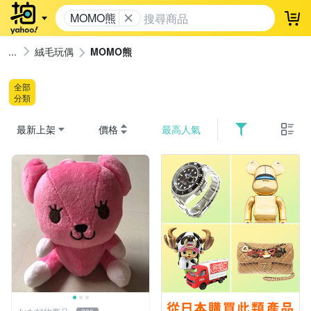
MOMO熊
登
絨毛玩偶
MOMO熊
全部
分類
最新上架
價格
最高人氣