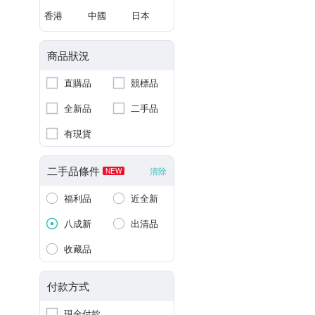
香港
中國
日本
商品狀況
直購品
競標品
全新品
二手品
有現貨
二手品條件
清除
NEW
福利品
近全新
八成新
出清品
收藏品
付款方式
現金付款