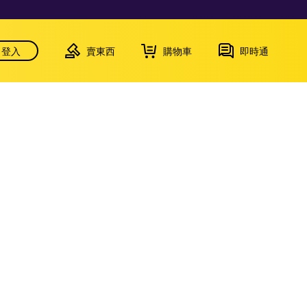
登入
賣東西
購物車
即時通