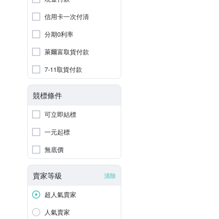
信用卡一次付清
分期0利率
萊爾富取貨付款
7-11取貨付款
競標條件
可立即結標
一元起標
無底價
賣家等級
清除
超人氣賣家
人氣賣家