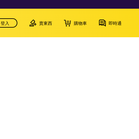
登入
賣東西
購物車
即時通