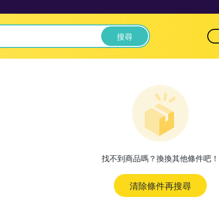
搜尋
找不到商品嗎？換換其他條件吧！
清除條件再搜尋