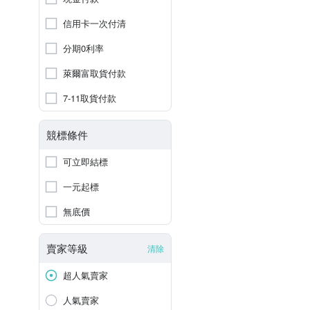
信用卡一次付清
分期0利率
萊爾富取貨付款
7-11取貨付款
競標條件
可立即結標
一元起標
無底價
賣家等級
清除
超人氣賣家
人氣賣家