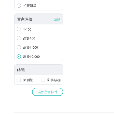
拍賣新星
賣家評價
清除
1-100
高於100
高於1,000
高於10,000
時間
新刊登
即將結標
清除所有條件