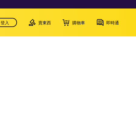
登入
賣東西
購物車
即時通