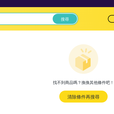
搜尋
找不到商品嗎？換換其他條件吧！
清除條件再搜尋