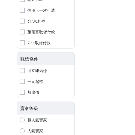
信用卡一次付清
分期0利率
萊爾富取貨付款
7-11取貨付款
競標條件
可立即結標
一元起標
無底價
賣家等級
超人氣賣家
人氣賣家