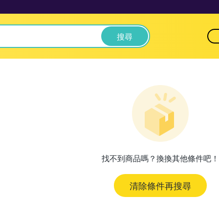
搜尋
找不到商品嗎？換換其他條件吧！
清除條件再搜尋