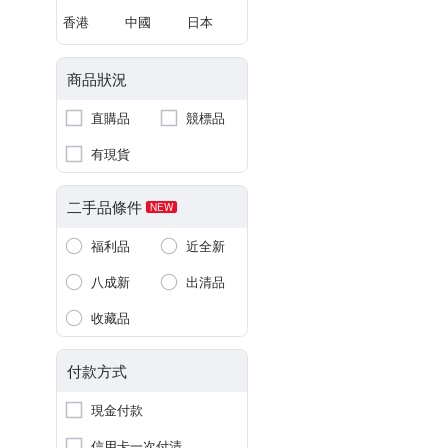
香港
中國
日本
商品狀況
直購品
競標品
有現貨
二手品條件
NEW
福利品
近全新
八成新
出清品
收藏品
付款方式
現金付款
信用卡一次付清