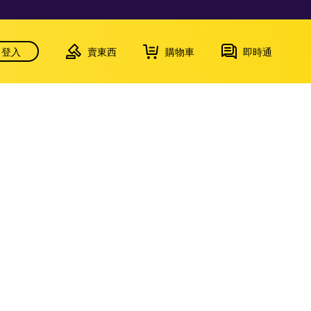
登入
賣東西
購物車
即時通