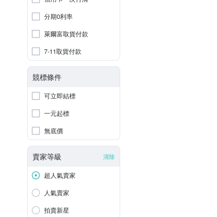
分期0利率
萊爾富取貨付款
7-11取貨付款
競標條件
可立即結標
一元起標
無底價
賣家等級
清除
超人氣賣家
人氣賣家
拍賣新星