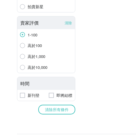
拍賣新星
賣家評價
清除
1-100
高於100
高於1,000
高於10,000
時間
新刊登
即將結標
清除所有條件