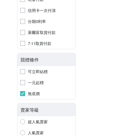
信用卡一次付清
分期0利率
萊爾富取貨付款
7-11取貨付款
競標條件
可立即結標
一元起標
無底價
賣家等級
超人氣賣家
人氣賣家