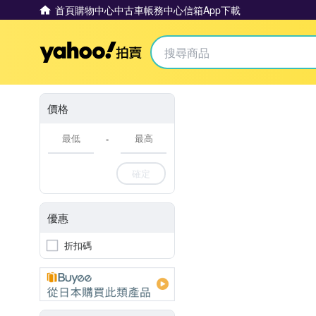
首頁
購物中心
中古車
帳務中心
信箱
App下載
Yahoo拍賣
價格
-
確定
優惠
折扣碼