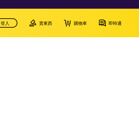
登入
賣東西
購物車
即時通