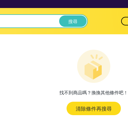
搜尋
找不到商品嗎？換換其他條件吧！
清除條件再搜尋