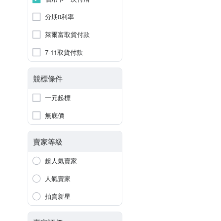
分期0利率
萊爾富取貨付款
7-11取貨付款
競標條件
一元起標
無底價
賣家等級
超人氣賣家
人氣賣家
拍賣新星