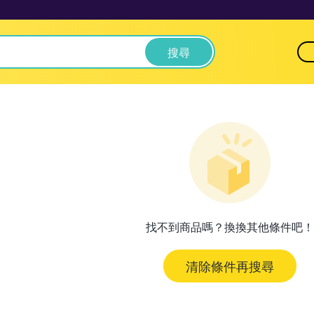
搜尋
找不到商品嗎？換換其他條件吧！
清除條件再搜尋