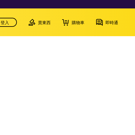
登入
賣東西
購物車
即時通