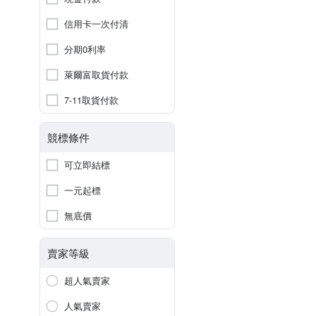
信用卡一次付清
分期0利率
萊爾富取貨付款
7-11取貨付款
競標條件
可立即結標
一元起標
無底價
賣家等級
超人氣賣家
人氣賣家