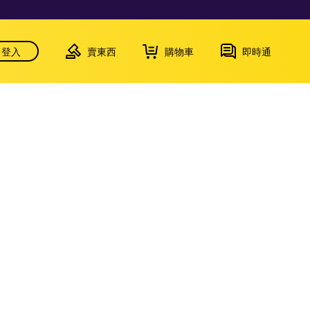
登入
賣東西
購物車
即時通