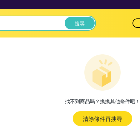
搜尋
找不到商品嗎？換換其他條件吧！
清除條件再搜尋