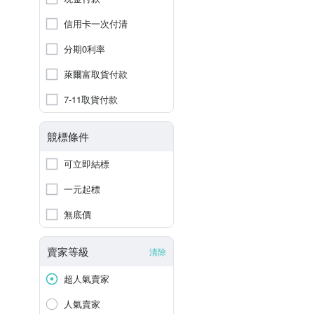
信用卡一次付清
分期0利率
萊爾富取貨付款
7-11取貨付款
競標條件
可立即結標
一元起標
無底價
賣家等級
清除
超人氣賣家
人氣賣家