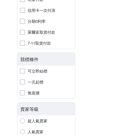
信用卡一次付清
分期0利率
萊爾富取貨付款
7-11取貨付款
競標條件
可立即結標
一元起標
無底價
賣家等級
超人氣賣家
人氣賣家