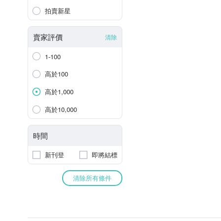
拍賣新星
賣家評價
清除
1-100
高於100
高於1,000
高於10,000
時間
新刊登
即將結標
清除所有條件