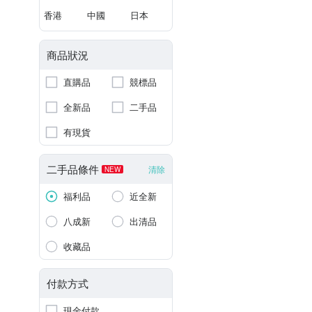
香港
中國
日本
商品狀況
直購品
競標品
全新品
二手品
有現貨
二手品條件
清除
NEW
福利品
近全新
八成新
出清品
收藏品
付款方式
現金付款