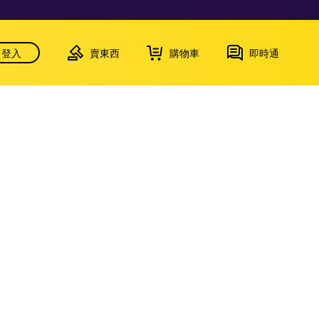
登入
賣東西
購物車
即時通