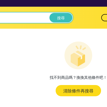
搜尋
找不到商品嗎？換換其他條件吧！
清除條件再搜尋