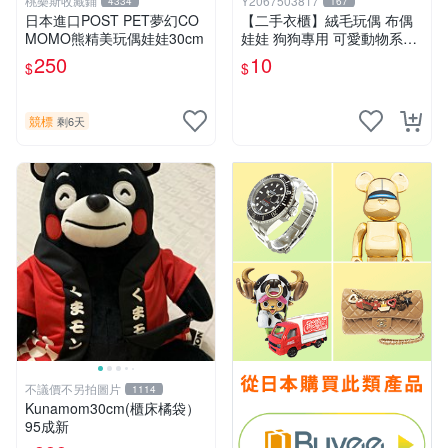
桃樂斯收藏鋪
Y2067503817
4334
167
日本進口POST PET夢幻CO
【二手衣櫃】絨毛玩偶 布偶
MOMO熊精美玩偶娃娃30cm
娃娃 狗狗專用 可愛動物系列
耐咬耐磨玩具 玩偶 粉紅熊寵
250
10
$
$
物玩具 1120929
競標
剩6天
不議價不另拍圖片
1114
Kunamom30cm(櫃床橘袋）
95成新