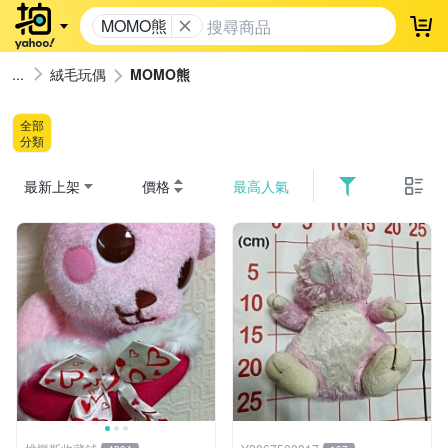
MOMO熊
登
絨毛玩偶
MOMO熊
全部
分類
最新上架
價格
最高人氣