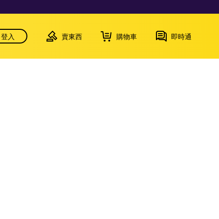
登入
賣東西
購物車
即時通