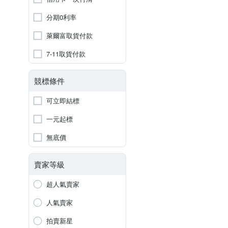
分期0利率
萊爾富取貨付款
7-11取貨付款
競標條件
可立即結標
一元起標
無底價
賣家等級
超人氣賣家
人氣賣家
拍賣新星