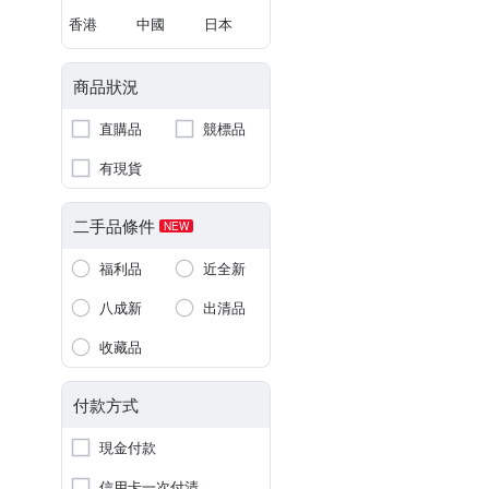
香港
中國
日本
商品狀況
直購品
競標品
有現貨
二手品條件
NEW
福利品
近全新
八成新
出清品
收藏品
付款方式
現金付款
信用卡一次付清