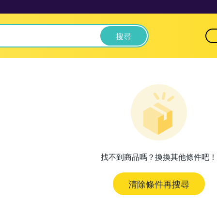
搜尋
找不到商品嗎？換換其他條件吧！
清除條件再搜尋