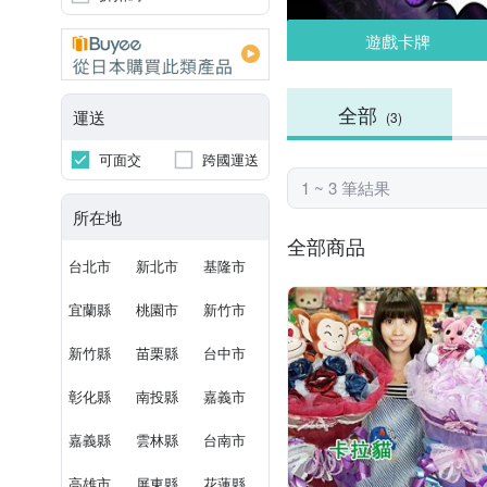
遊戲卡牌
全部
運送
(3)
可面交
跨國運送
1 ~ 3 筆結果
所在地
全部商品
台北市
新北市
基隆市
宜蘭縣
桃園市
新竹市
新竹縣
苗栗縣
台中市
彰化縣
南投縣
嘉義市
嘉義縣
雲林縣
台南市
高雄市
屏東縣
花蓮縣