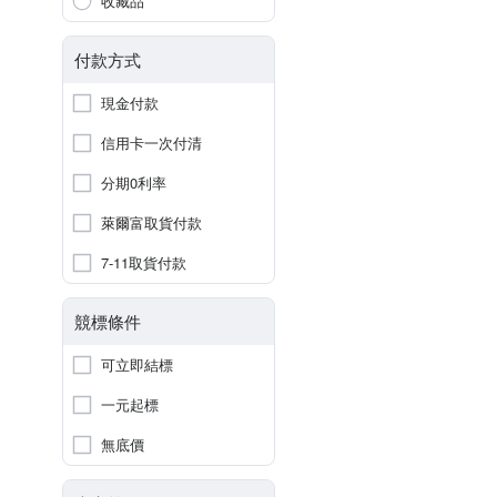
收藏品
付款方式
現金付款
信用卡一次付清
分期0利率
萊爾富取貨付款
7-11取貨付款
競標條件
可立即結標
一元起標
無底價