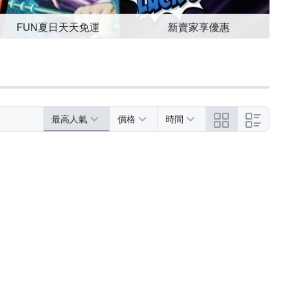
FUN夏日天天免運
新賣家享優惠
最高人氣
價格
時間