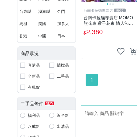
台南卡拉貓專賣店
台東縣
澎湖縣
金門
5902
台南卡拉貓專賣店 MOMO
熊花束 猴子花束 情人節禮
馬祖
美國
加拿大
物 二選一 可繡字 可今天寄
2,380
$
明天到
香港
中國
日本
商品狀況
直購品
競標品
全新品
二手品
1
有現貨
二手品條件
NEW
福利品
近全新
八成新
出清品