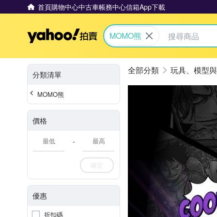
首頁
購物中心
中古車
帳務中心
信箱
App下載
Yahoo拍賣
MOMO熊
玩具、模型與
分類清單
MOMO熊
價格
-
確定
優惠
折扣碼