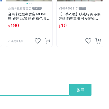
台南卡拉貓專賣店
Y2067503817
5902
167
台南卡拉貓專賣店 MOMO
【二手衣櫃】絨毛玩偶 布偶
熊 娃娃 玩偶 娃娃 粉色 藍色
娃娃 狗狗專用 可愛動物系
2色分售
列 耐咬耐磨玩具 玩偶 粉紅
190
10
$
$
熊寵物玩具 1120929
近期銷量1件
搜尋