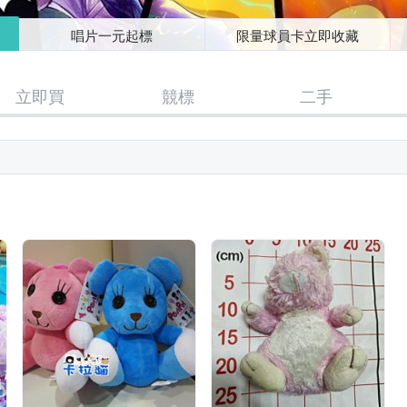
唱片一元起標
限量球員卡立即收藏
立即買
競標
二手