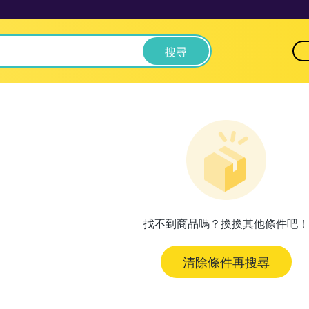
搜尋
找不到商品嗎？換換其他條件吧！
清除條件再搜尋