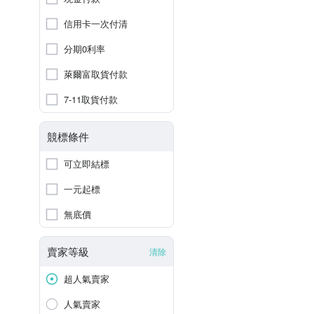
信用卡一次付清
分期0利率
萊爾富取貨付款
7-11取貨付款
競標條件
可立即結標
一元起標
無底價
賣家等級
清除
超人氣賣家
人氣賣家