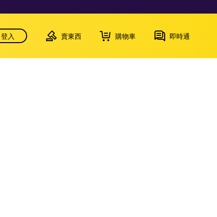
登入
賣東西
購物車
即時通