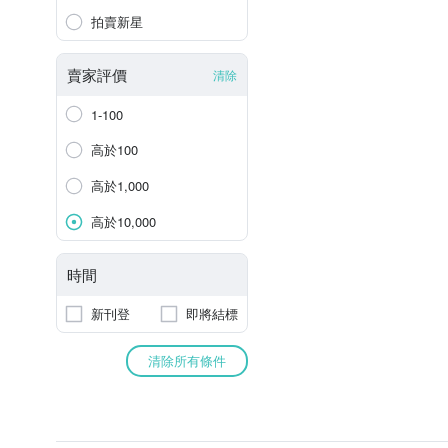
拍賣新星
賣家評價
清除
1-100
高於100
高於1,000
高於10,000
時間
新刊登
即將結標
清除所有條件