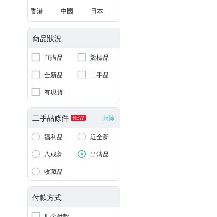
香港
中國
日本
商品狀況
直購品
競標品
全新品
二手品
有現貨
二手品條件
清除
NEW
福利品
近全新
八成新
出清品
收藏品
付款方式
現金付款