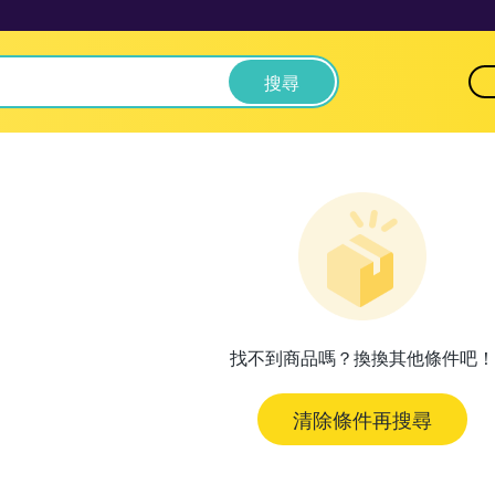
搜尋
找不到商品嗎？換換其他條件吧！
清除條件再搜尋