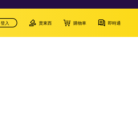
登入
賣東西
購物車
即時通