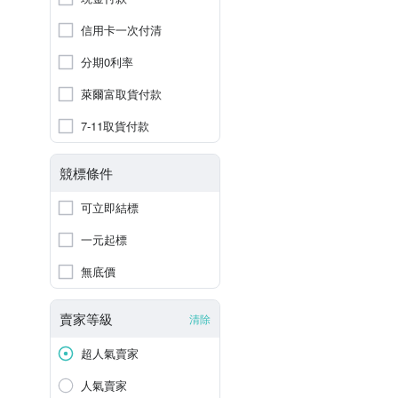
信用卡一次付清
分期0利率
萊爾富取貨付款
7-11取貨付款
競標條件
可立即結標
一元起標
無底價
賣家等級
清除
超人氣賣家
人氣賣家