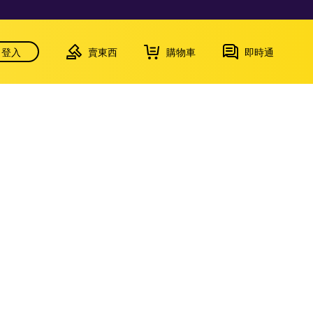
登入
賣東西
購物車
即時通