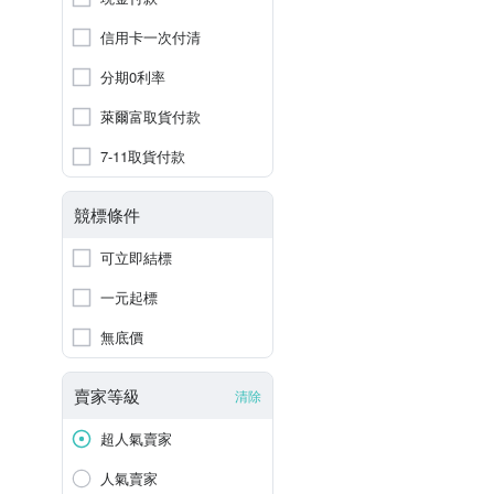
信用卡一次付清
分期0利率
萊爾富取貨付款
7-11取貨付款
競標條件
可立即結標
一元起標
無底價
賣家等級
清除
超人氣賣家
人氣賣家