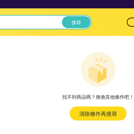
搜尋
找不到商品嗎？換換其他條件吧！
清除條件再搜尋