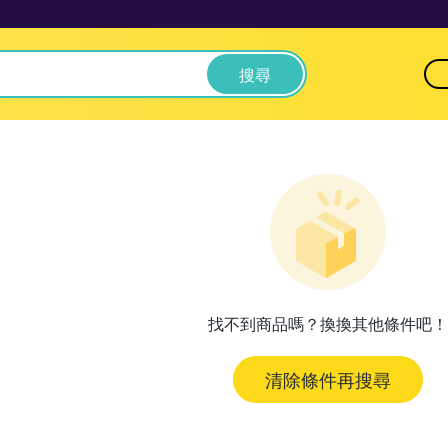
搜尋
找不到商品嗎？換換其他條件吧！
清除條件再搜尋