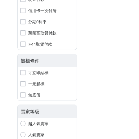
信用卡一次付清
分期0利率
萊爾富取貨付款
7-11取貨付款
競標條件
可立即結標
一元起標
無底價
賣家等級
超人氣賣家
人氣賣家