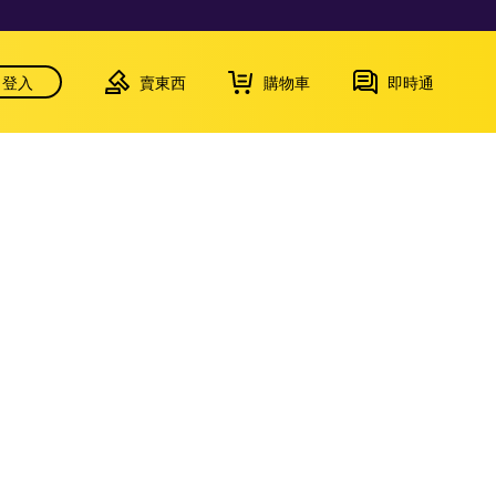
登入
賣東西
購物車
即時通