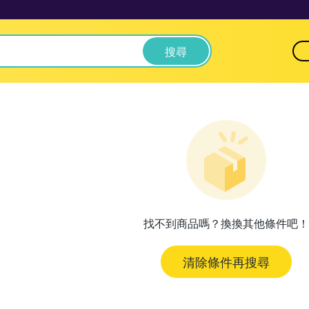
搜尋
找不到商品嗎？換換其他條件吧！
清除條件再搜尋