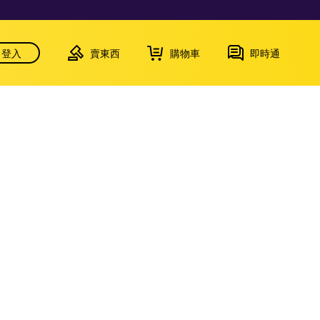
登入
賣東西
購物車
即時通