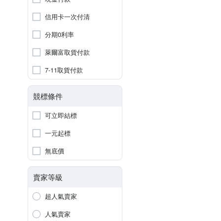
信用卡一次付清
分期0利率
萊爾富取貨付款
7-11取貨付款
競標條件
可立即結標
一元起標
無底價
賣家等級
超人氣賣家
人氣賣家