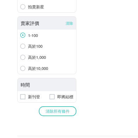
拍賣新星
賣家評價
清除
1-100
高於100
高於1,000
高於10,000
時間
新刊登
即將結標
清除所有條件