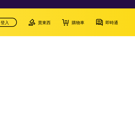
登入
賣東西
購物車
即時通