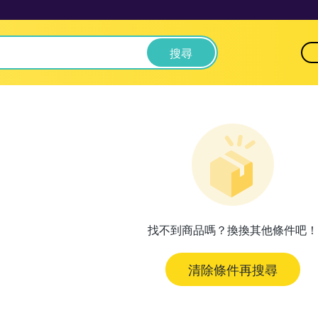
搜尋
找不到商品嗎？換換其他條件吧！
清除條件再搜尋