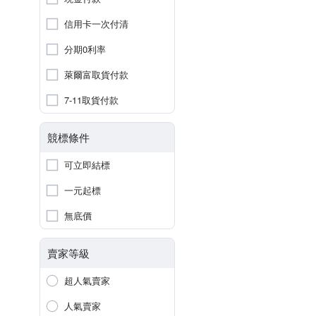
信用卡一次付清
分期0利率
萊爾富取貨付款
7-11取貨付款
競標條件
可立即結標
一元起標
無底價
賣家等級
超人氣賣家
人氣賣家