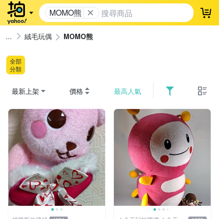
MOMO熊
登
絨毛玩偶
MOMO熊
全部
分類
最新上架
價格
最高人氣