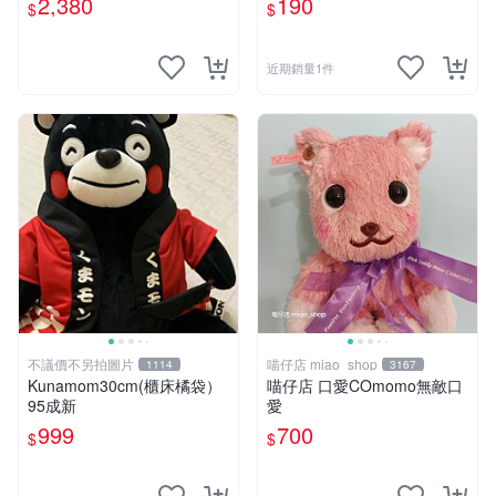
2,380
190
$
$
近期銷量1件
不議價不另拍圖片
喵仔店 miao_shop
1114
3167
Kunamom30cm(櫃床橘袋）
喵仔店 口愛COmomo無敵口
95成新
愛
999
700
$
$