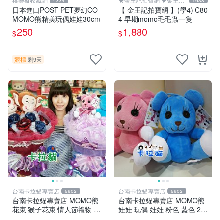
桃樂斯收藏鋪
★金王記拍寶網 ★金王記
4334
1638
拍寶趣
日本進口POST PET夢幻CO
【 金王記拍寶網 】(學4) C80
MOMO熊精美玩偶娃娃30cm
4 早期momo毛毛蟲一隻
250
1,880
$
$
競標
剩9天
台南卡拉貓專賣店
台南卡拉貓專賣店
5902
5902
台南卡拉貓專賣店 MOMO熊
台南卡拉貓專賣店 MOMO熊
花束 猴子花束 情人節禮物 二
娃娃 玩偶 娃娃 粉色 藍色 2色
選一 可繡字 可今天寄明天到
分售