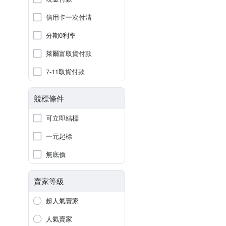
信用卡一次付清
分期0利率
萊爾富取貨付款
7-11取貨付款
競標條件
可立即結標
一元起標
無底價
賣家等級
超人氣賣家
人氣賣家