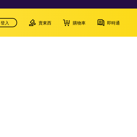
登入
賣東西
購物車
即時通