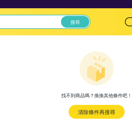
搜尋
找不到商品嗎？換換其他條件吧！
清除條件再搜尋