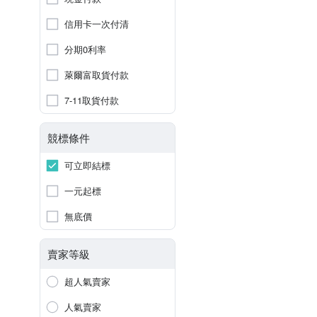
信用卡一次付清
分期0利率
萊爾富取貨付款
7-11取貨付款
競標條件
可立即結標
一元起標
無底價
賣家等級
超人氣賣家
人氣賣家