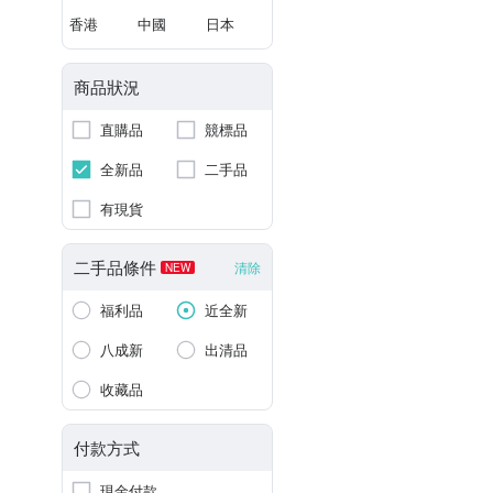
香港
中國
日本
商品狀況
直購品
競標品
全新品
二手品
有現貨
二手品條件
清除
NEW
福利品
近全新
八成新
出清品
收藏品
付款方式
現金付款