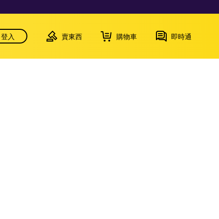
登入
賣東西
購物車
即時通