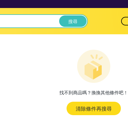
搜尋
找不到商品嗎？換換其他條件吧！
清除條件再搜尋