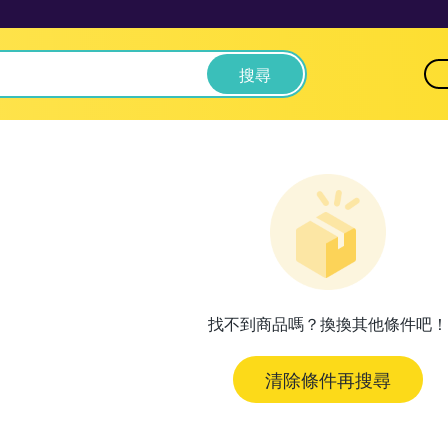
搜尋
找不到商品嗎？換換其他條件吧！
清除條件再搜尋