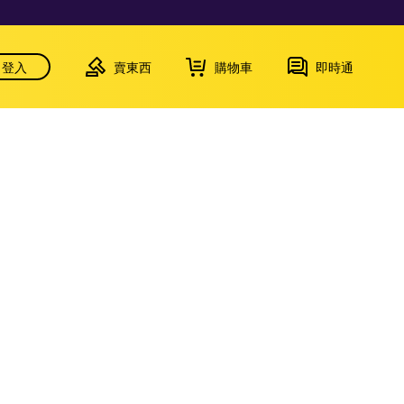
登入
賣東西
購物車
即時通