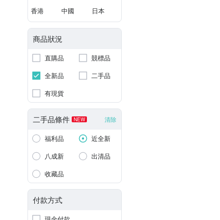
香港
中國
日本
商品狀況
直購品
競標品
全新品
二手品
有現貨
二手品條件
清除
NEW
福利品
近全新
八成新
出清品
收藏品
付款方式
現金付款