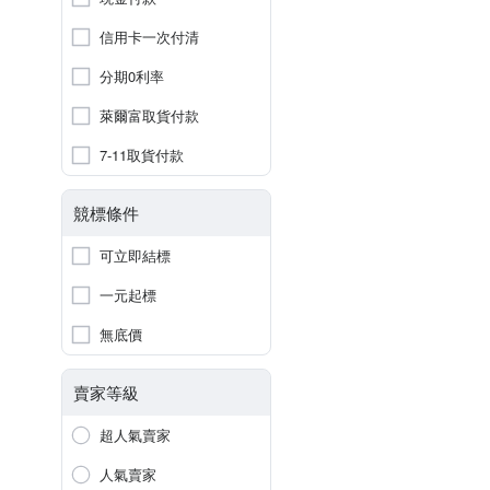
信用卡一次付清
分期0利率
萊爾富取貨付款
7-11取貨付款
競標條件
可立即結標
一元起標
無底價
賣家等級
超人氣賣家
人氣賣家