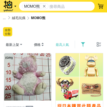
MOMO熊
登
絨毛玩偶
MOMO熊
全部
分類
最新上架
價格
最高人氣