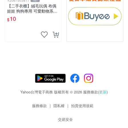
Y2067503817
167
【二手衣櫃】絨毛玩偶 布偶
娃娃 狗狗專用 可愛動物系列
耐咬耐磨玩具 玩偶 粉紅熊寵
10
$
物玩具 1120929
Yahoo台灣電子商務 版權所有 © 2026 服務條款(
更新
)
服務條款
|
隱私權
|
拍賣使用規範
交易安全