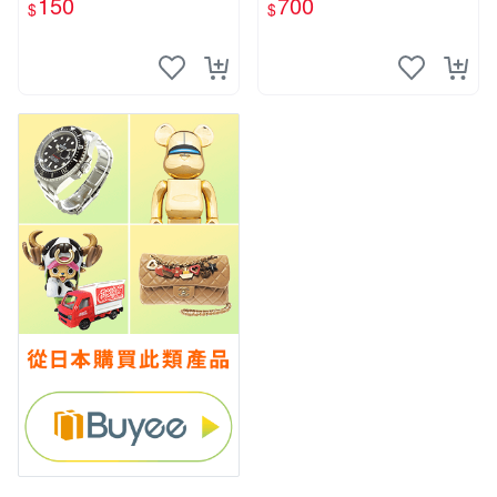
150
700
$
$