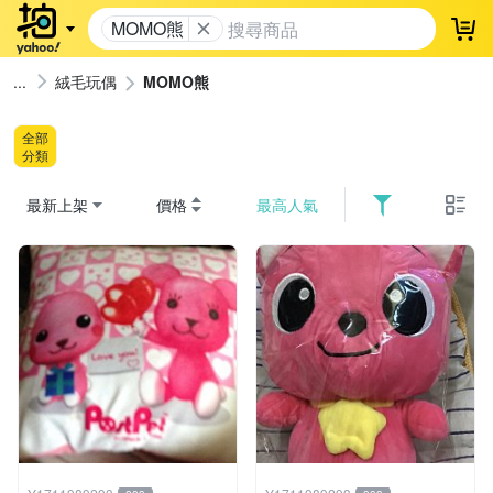
MOMO熊
登
絨毛玩偶
MOMO熊
全部
分類
最新上架
價格
最高人氣