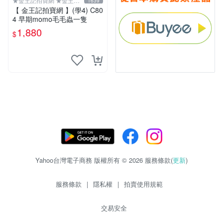
★金王記拍寶網 ★金王記
1639
拍寶趣
【 金王記拍寶網 】(學4) C80
4 早期momo毛毛蟲一隻
1,880
$
Yahoo台灣電子商務 版權所有 © 2026 服務條款(
更新
)
服務條款
|
隱私權
|
拍賣使用規範
交易安全