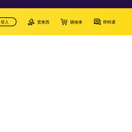
登入
賣東西
購物車
即時通