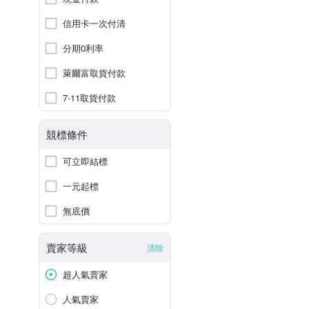
信用卡一次付清
分期0利率
萊爾富取貨付款
7-11取貨付款
競標條件
可立即結標
一元起標
無底價
賣家等級
清除
超人氣賣家
人氣賣家