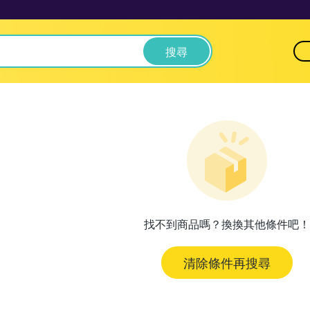
搜尋
找不到商品嗎？換換其他條件吧！
清除條件再搜尋