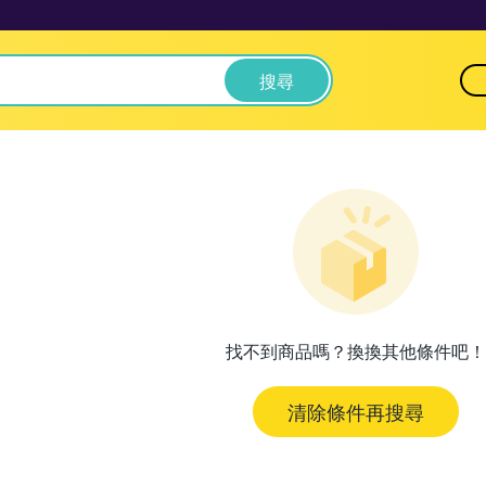
搜尋
找不到商品嗎？換換其他條件吧！
清除條件再搜尋