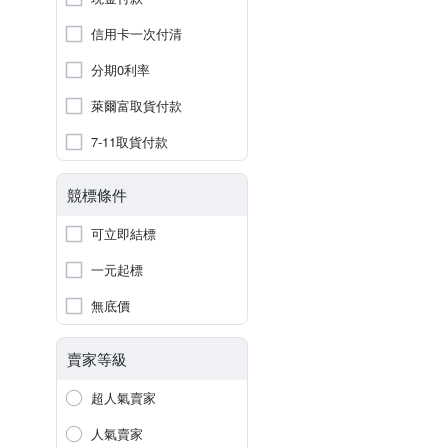
信用卡一次付清
分期0利率
萊爾富取貨付款
7-11取貨付款
競標條件
可立即結標
一元起標
無底價
賣家等級
超人氣賣家
人氣賣家