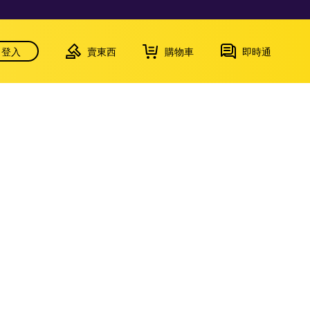
登入
賣東西
購物車
即時通