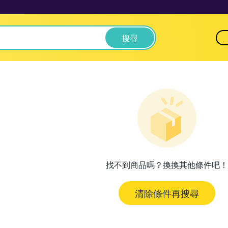
搜尋
找不到商品嗎？換換其他條件吧！
清除條件再搜尋