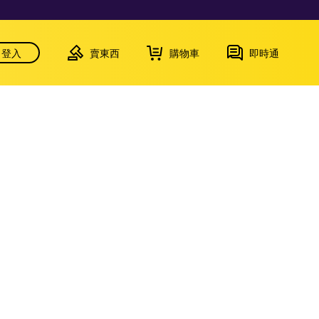
登入
賣東西
購物車
即時通