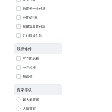
信用卡一次付清
分期0利率
萊爾富取貨付款
7-11取貨付款
競標條件
可立即結標
一元起標
無底價
賣家等級
超人氣賣家
人氣賣家