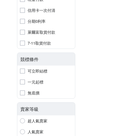
信用卡一次付清
分期0利率
萊爾富取貨付款
7-11取貨付款
競標條件
可立即結標
一元起標
無底價
賣家等級
超人氣賣家
人氣賣家