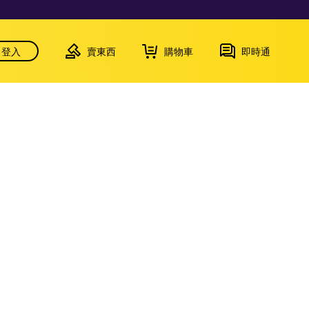
登入
賣東西
購物車
即時通