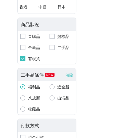
香港
中國
日本
商品狀況
直購品
競標品
全新品
二手品
有現貨
二手品條件
清除
NEW
福利品
近全新
八成新
出清品
收藏品
付款方式
現金付款