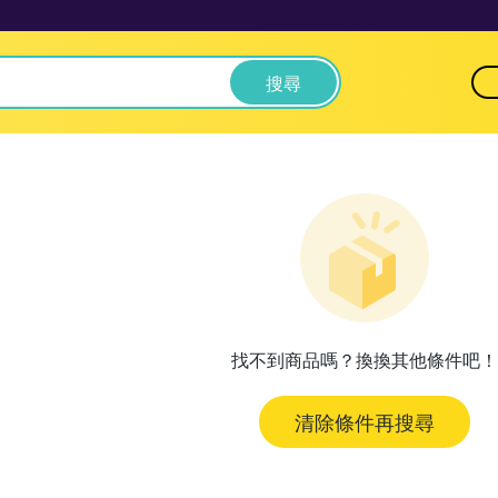
搜尋
找不到商品嗎？換換其他條件吧！
清除條件再搜尋