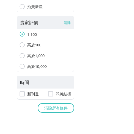
拍賣新星
賣家評價
清除
1-100
高於100
高於1,000
高於10,000
時間
新刊登
即將結標
清除所有條件