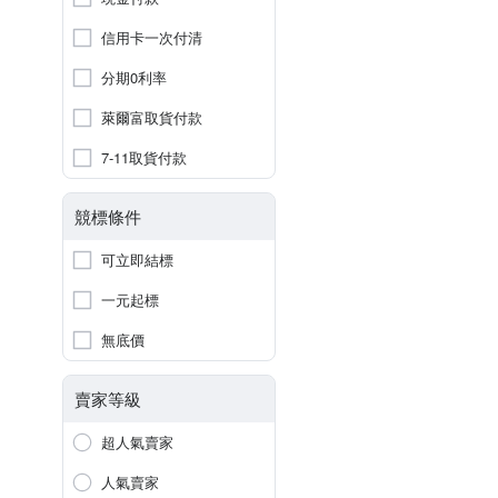
信用卡一次付清
分期0利率
萊爾富取貨付款
7-11取貨付款
競標條件
可立即結標
一元起標
無底價
賣家等級
超人氣賣家
人氣賣家