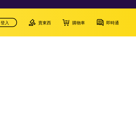
登入
賣東西
購物車
即時通