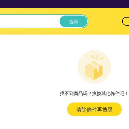
搜尋
找不到商品嗎？換換其他條件吧！
清除條件再搜尋