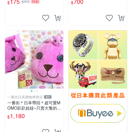
175
700
$300
59折
$
$
一番街日系禮物專賣店
87
一番街＊日本帶回＊超可愛M
OMO趴趴娃娃~只賣大隻的1
號~單隻價～生日禮物
1,180
$