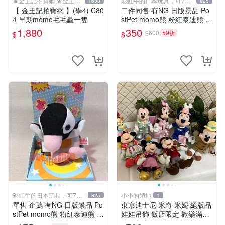
★金王記拍寶網 ★金王記
彩虹牛的日本玩具，可7取
1638
825
拍寶趣
付
【 金王記拍寶網 】(學4) C80
二件同售 有NG 日版景品 Po
4 早期momo毛毛蟲一隻
stPet momo熊 粉紅泰迪熊 妹
妹 comomo 企鵝 娃娃 布偶
1,880
350
$600
59折
$
$
手指頭 娃娃
彩虹牛的日本玩具，可7取
小小的領地
825
1
付
單售 企鵝 有NG 日版景品 Po
東京迪士尼 米奇 米妮 絕版品
stPet momo熊 粉紅泰迪熊 娃
娃娃吊飾 飯店限定 歡樂滿人
娃 布偶 手指頭 娃娃
間 復活節