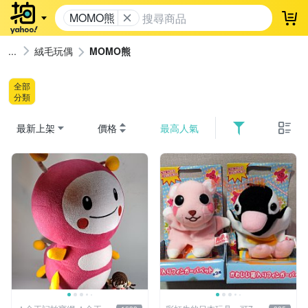
MOMO熊
登
絨毛玩偶
MOMO熊
全部
分類
最新上架
價格
最高人氣