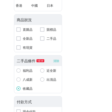
香港
中國
日本
商品狀況
直購品
競標品
全新品
二手品
有現貨
二手品條件
清除
NEW
福利品
近全新
八成新
出清品
收藏品
付款方式
現金付款