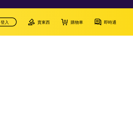
登入
賣東西
購物車
即時通