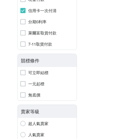
信用卡一次付清
分期0利率
萊爾富取貨付款
7-11取貨付款
競標條件
可立即結標
一元起標
無底價
賣家等級
超人氣賣家
人氣賣家