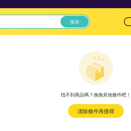
搜尋
找不到商品嗎？換換其他條件吧！
清除條件再搜尋