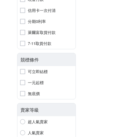
信用卡一次付清
分期0利率
萊爾富取貨付款
7-11取貨付款
競標條件
可立即結標
一元起標
無底價
賣家等級
超人氣賣家
人氣賣家