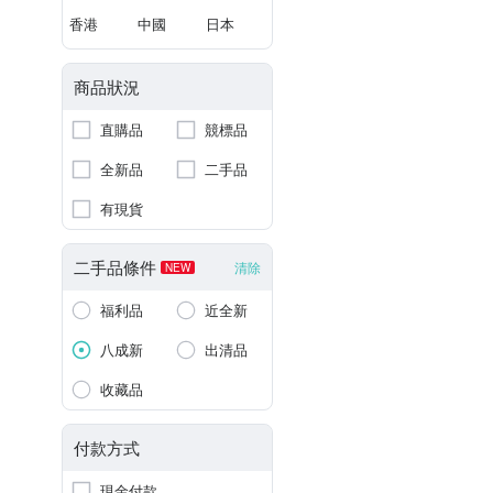
香港
中國
日本
商品狀況
直購品
競標品
全新品
二手品
有現貨
二手品條件
清除
NEW
福利品
近全新
八成新
出清品
收藏品
付款方式
現金付款