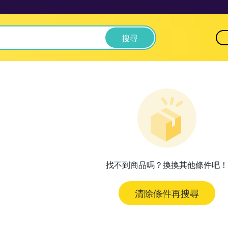
搜尋
找不到商品嗎？換換其他條件吧！
清除條件再搜尋