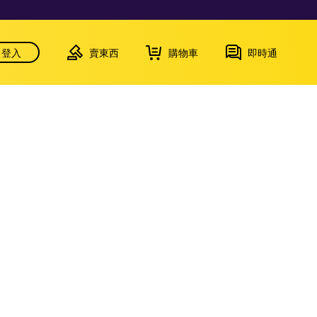
登入
賣東西
購物車
即時通