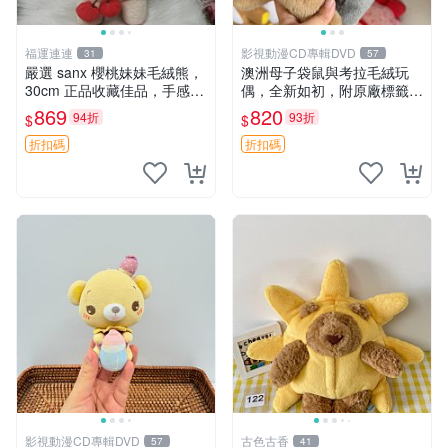
福運連連
影視動漫CD專輯DVD
31
57
嚴選 sanx 櫻桃妹妹毛絨熊，
澳洲母子袋鼠與考拉毛絨玩
30cm 正品收藏佳品，手感極
偶，全新如初，附原廠標籤，
軟，適合贈送與收藏 櫻桃妹
手感極軟，適合贈送親朋好
869
820
94折
93折
$
$
妹、sanx、毛絨熊
友。袋鼠與考拉正版，精緻尺
寸，適合作為收藏或家飾擺
折扣碼
折扣碼
設，增添暖意。 母子、袋
鼠、
影視動漫CD專輯DVD
古色古香
57
41