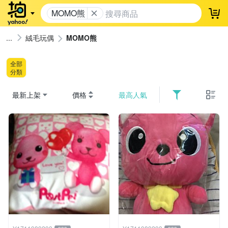
MOMO熊
登
絨毛玩偶
MOMO熊
全部
分類
最新上架
價格
最高人氣