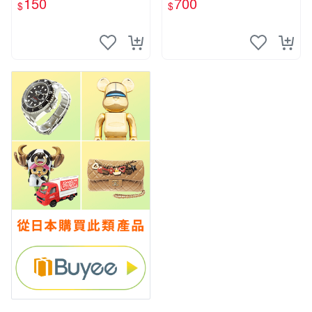
150
700
$
$