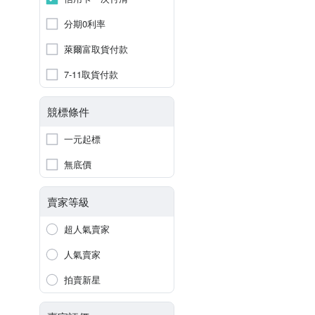
分期0利率
萊爾富取貨付款
7-11取貨付款
競標條件
一元起標
無底價
賣家等級
超人氣賣家
人氣賣家
拍賣新星