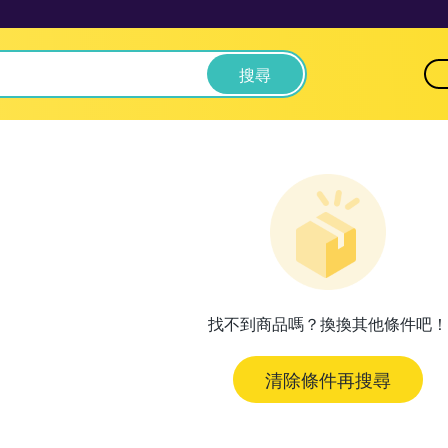
搜尋
找不到商品嗎？換換其他條件吧！
清除條件再搜尋