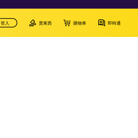
登入
賣東西
購物車
即時通