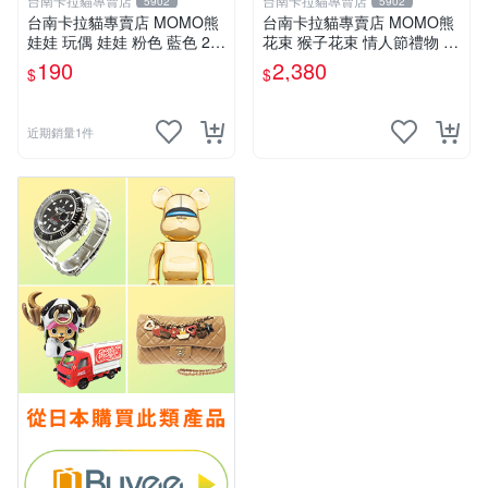
台南卡拉貓專賣店
台南卡拉貓專賣店
5902
5902
台南卡拉貓專賣店 MOMO熊
台南卡拉貓專賣店 MOMO熊
娃娃 玩偶 娃娃 粉色 藍色 2色
花束 猴子花束 情人節禮物 二
分售
選一 可繡字 可今天寄明天到
190
2,380
$
$
近期銷量1件