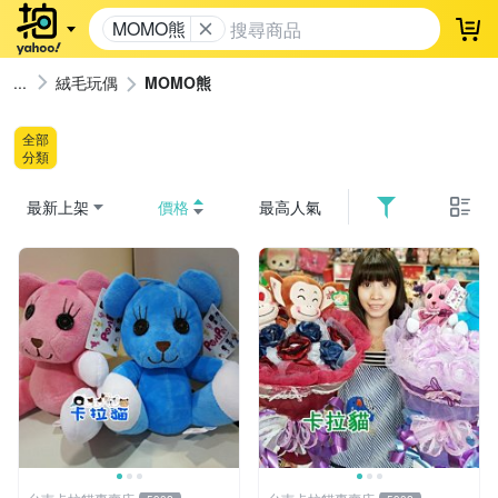
MOMO熊
登
絨毛玩偶
MOMO熊
全部
分類
最新上架
價格
最高人氣