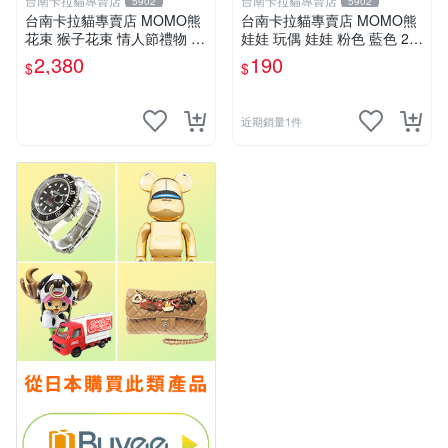
台南卡拉貓專賣店
台南卡拉貓專賣店
5902
5902
台南卡拉貓專賣店 MOMO熊
台南卡拉貓專賣店 MOMO熊
花束 猴子花束 情人節禮物 二
娃娃 玩偶 娃娃 粉色 藍色 2色
選一 可繡字 可今天寄明天到
分售
2,380
190
$
$
近期銷量1件