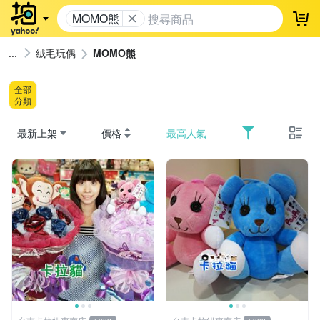
MOMO熊
登
絨毛玩偶
MOMO熊
全部
分類
最新上架
價格
最高人氣