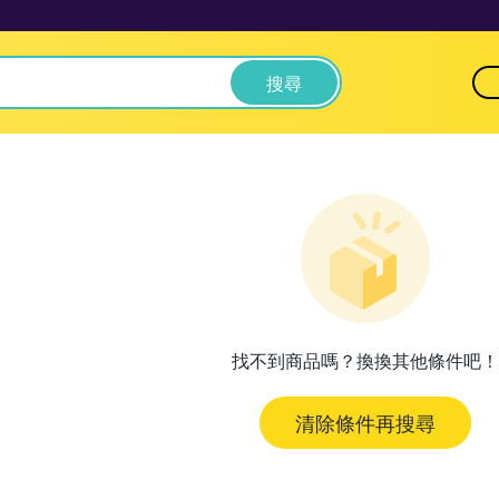
搜尋
找不到商品嗎？換換其他條件吧！
清除條件再搜尋