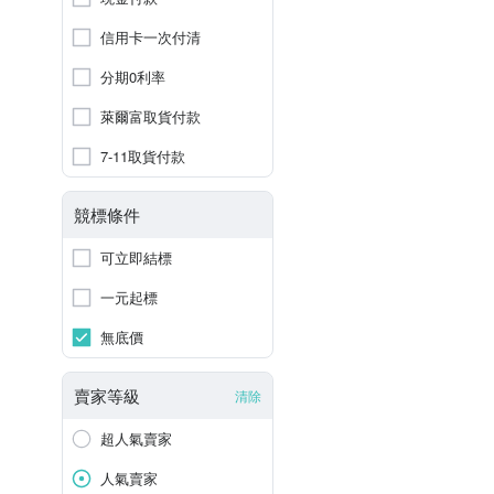
信用卡一次付清
分期0利率
萊爾富取貨付款
7-11取貨付款
競標條件
可立即結標
一元起標
無底價
賣家等級
清除
超人氣賣家
人氣賣家