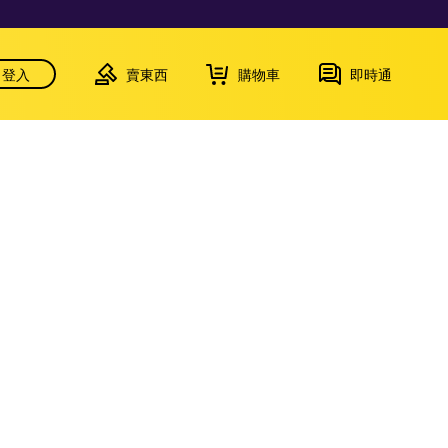
登入
賣東西
購物車
即時通