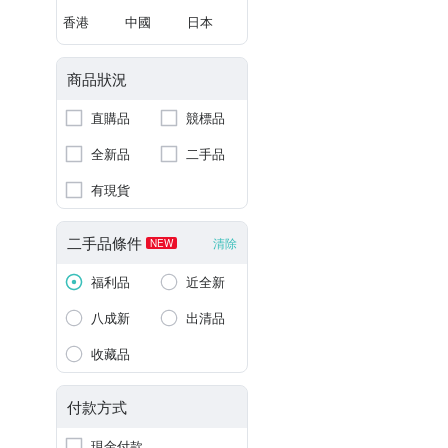
香港
中國
日本
商品狀況
直購品
競標品
全新品
二手品
有現貨
二手品條件
清除
NEW
福利品
近全新
八成新
出清品
收藏品
付款方式
現金付款