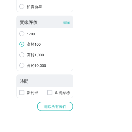
拍賣新星
賣家評價
清除
1-100
高於100
高於1,000
高於10,000
時間
新刊登
即將結標
清除所有條件