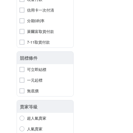
信用卡一次付清
分期0利率
萊爾富取貨付款
7-11取貨付款
競標條件
可立即結標
一元起標
無底價
賣家等級
超人氣賣家
人氣賣家