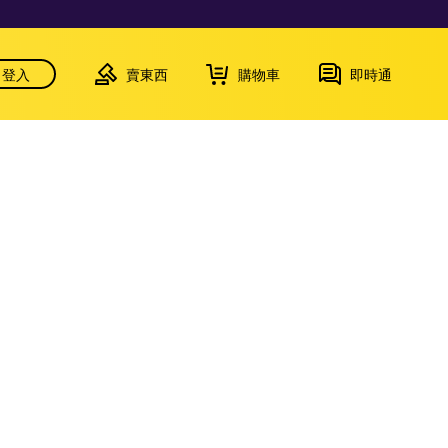
登入
賣東西
購物車
即時通