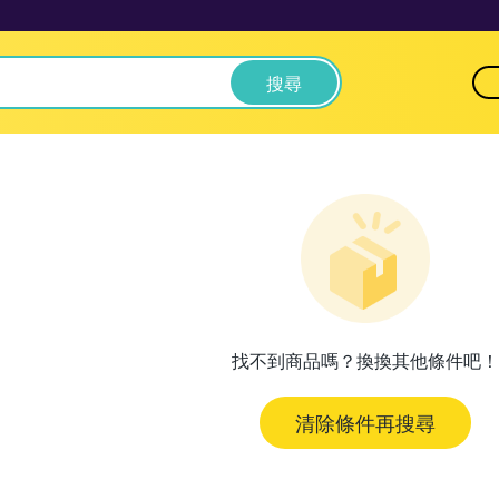
搜尋
找不到商品嗎？換換其他條件吧！
清除條件再搜尋