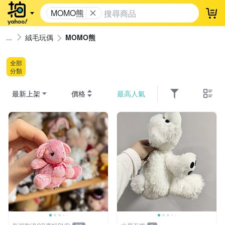
MOMO熊
登
絨毛玩偶
MOMO熊
全部
分類
最新上架
價格
最高人氣