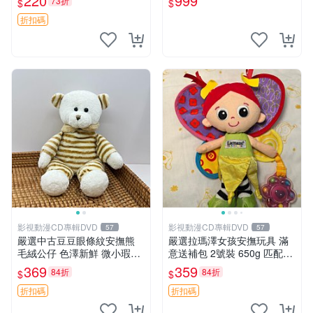
220
999
73折
$
$
折扣碼
影視動漫CD專輯DVD
影視動漫CD專輯DVD
57
57
嚴選中古豆豆眼條紋安撫熊
嚴選拉瑪澤女孩安撫玩具 滿
毛絨公仔 色澤新鮮 微小瑕疵
意送補包 2號裝 650g 匹配嬰
可收藏 中古 安撫熊 條紋公仔
幼童舒壓好伴侶 女孩專用 安
369
359
84折
84折
$
$
心選擇 安撫玩偶 衝包 玩具
折扣碼
折扣碼