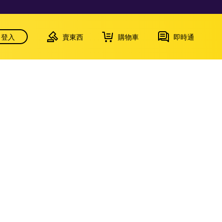
登入
賣東西
購物車
即時通