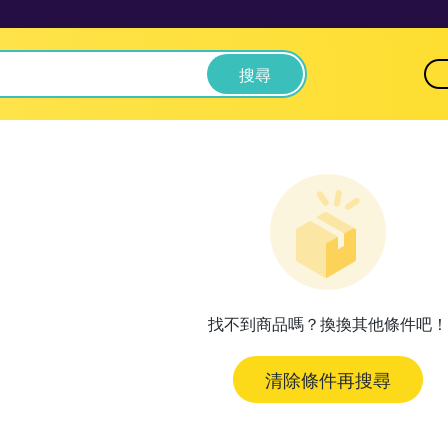
搜尋
找不到商品嗎？換換其他條件吧！
清除條件再搜尋