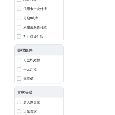
信用卡一次付清
分期0利率
萊爾富取貨付款
7-11取貨付款
競標條件
可立即結標
一元起標
無底價
賣家等級
超人氣賣家
人氣賣家