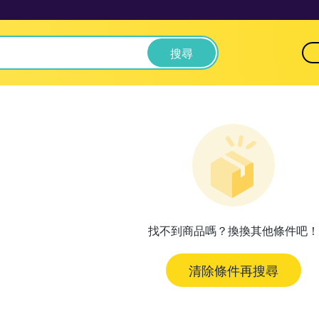
搜尋
找不到商品嗎？換換其他條件吧！
清除條件再搜尋