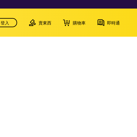
登入
賣東西
購物車
即時通