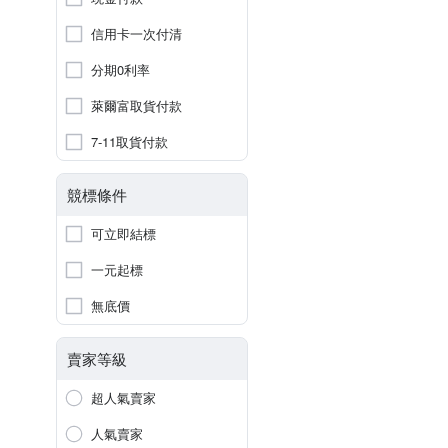
信用卡一次付清
分期0利率
萊爾富取貨付款
7-11取貨付款
競標條件
可立即結標
一元起標
無底價
賣家等級
超人氣賣家
人氣賣家