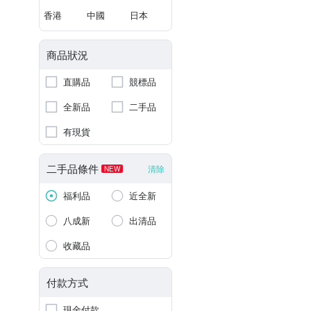
香港
中國
日本
商品狀況
直購品
競標品
全新品
二手品
有現貨
二手品條件
清除
NEW
福利品
近全新
八成新
出清品
收藏品
付款方式
現金付款