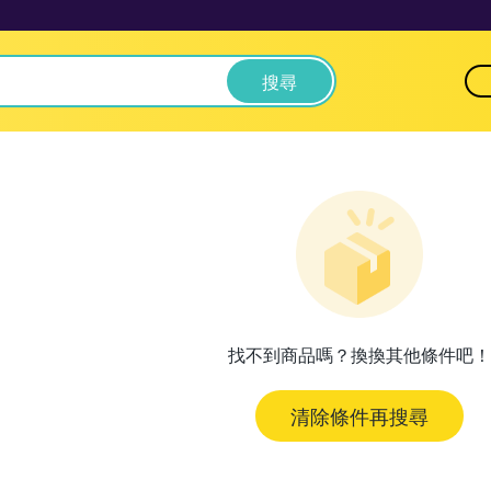
搜尋
找不到商品嗎？換換其他條件吧！
清除條件再搜尋