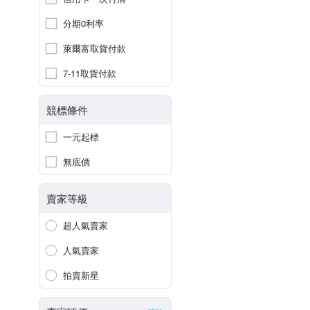
分期0利率
萊爾富取貨付款
7-11取貨付款
競標條件
一元起標
無底價
賣家等級
超人氣賣家
人氣賣家
拍賣新星