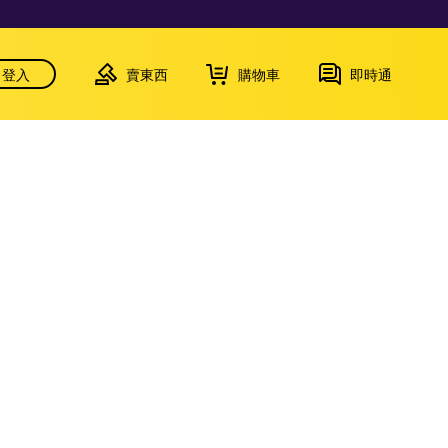
登入
賣東西
購物車
即時通