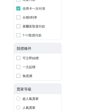
信用卡一次付清
分期0利率
萊爾富取貨付款
7-11取貨付款
競標條件
可立即結標
一元起標
無底價
賣家等級
超人氣賣家
人氣賣家