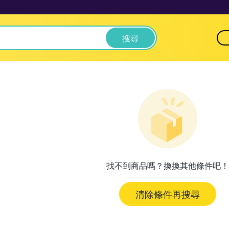
搜尋
找不到商品嗎？換換其他條件吧！
清除條件再搜尋