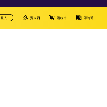
登入
賣東西
購物車
即時通