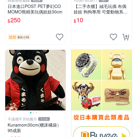
桃樂斯收藏鋪
Y2067503817
4334
167
日本進口POST PET夢幻CO
【二手衣櫃】絨毛玩偶 布偶
MOMO熊精美玩偶娃娃30cm
娃娃 狗狗專用 可愛動物系列
耐咬耐磨玩具 玩偶 粉紅熊寵
250
10
$
$
物玩具 1120929
競標
剩6小時
不議價不另拍圖片
1114
Kunamom30cm(櫃床橘袋）
95成新