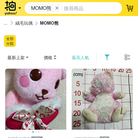
MOMO熊
登
絨毛玩偶
MOMO熊
全部
分類
最新上架
價格
最高人氣